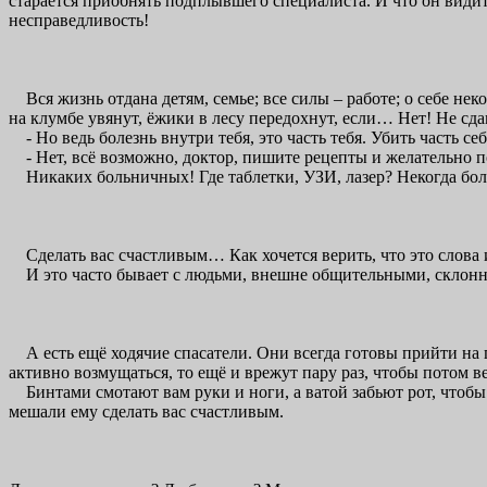
старается приобнять подплывшего специалиста. И что он видит
несправедливость!
Вся жизнь отдана детям, семье; все силы – работе; о себе неко
на клумбе увянут, ёжики в лесу передохнут, если… Нет! Не сдам
- Но ведь болезнь внутри тебя, это часть тебя. Убить часть се
- Нет, всё возможно, доктор, пишите рецепты и желательно п
Никаких больничных! Где таблетки, УЗИ, лазер? Некогда боле
Сделать вас счастливым… Как хочется верить, что это слова 
И это часто бывает с людьми, внешне общительными, склонн
А есть ещё ходячие спасатели. Они всегда готовы прийти на по
активно возмущаться, то ещё и врежут пару раз, чтобы потом в
Бинтами смотают вам руки и ноги, а ватой забьют рот, чтобы не
мешали ему сделать вас счастливым.