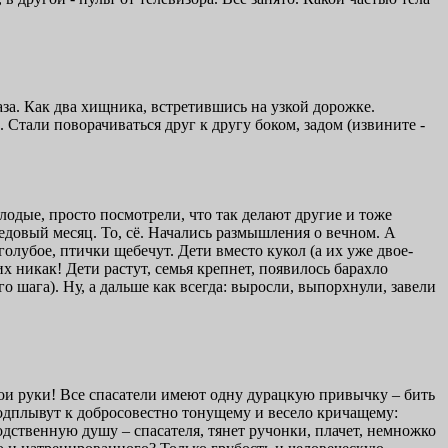
за. Как два хищника, встретившись на узкой дорожке.
 Стали поворачиваться друг к другу боком, задом (извините -
одые, просто посмотрели, что так делают другие и тоже
медовый месяц. То, сё. Начались размышления о вечном. А
голубое, птички щебечут. Дети вместо кукол (а их уже двое-
х никак! Дети растут, семья крепнет, появилось барахло
го шага). Ну, а дальше как всегда: выросли, выпорхнули, завели
ои руки! Все спасатели имеют одну дурацкую привычку – бить
подплывут к добросовестно тонущему и весело кричащему:
одственную душу – спасателя, тянет ручонки, плачет, немножко