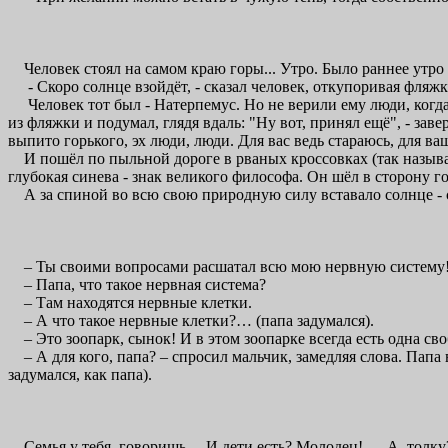
Человек стоял на самом краю горы... Утро. Было раннее утро н
- Скоро солнце взойдёт, - сказал человек, откупоривая фляжк
Человек тот был - Натерпемус. Но не верили ему люди, когда
из фляжки и подумал, глядя вдаль: "Ну вот, принял ещё", - заве
выпито горького, эх люди, люди. Для вас ведь стараюсь, для ваш
И пошёл по пыльной дороге в рваных кроссовках (так называл
глубокая синева - знак великого философа. Он шёл в сторону го
А за спиной во всю свою природную силу вставало солнце - с
– Ты своими вопросами расшатал всю мою нервную систему
– Папа, что такое нервная система?
– Там находятся нервные клетки.
– А что такое нервные клетки?… (папа задумался).
– Это зоопарк, сынок! И в этом зоопарке всегда есть одна сво
– А для кого, папа? – спросил мальчик, замедляя слова. Папа
задумался, как папа).
Семья у тебя, говоришь… И дети есть? Молодец! … А, толку? Но