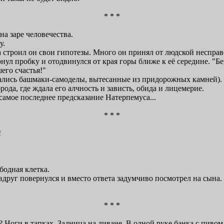
* * *
а заре человечества.
у.
 строил он свои гипотезы. Много он принял от людской несправ
рнул пробку и отодвинулся от края горы ближе к её середине. "Бе
его счастья!"
ись башмаки-самоделы, вытесанные из придорожных камней). Ме
рода, где ждала его алчность и зависть, обида и лицемерие.
амое последнее предсказание Натерпемуса...
* * *
!
бодная клетка.
 вдруг повернулся и вместо ответа задумчиво посмотрел на сына
* * *
ги в тапках. Задница на диване. В одной руке банка с пивом, в