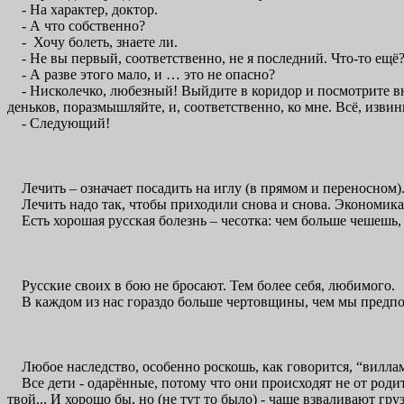
- На характер, доктор.
- А что собственно?
- Хочу болеть, знаете ли.
- Не вы первый, соответственно, не я последний. Что-то ещё
- А разве этого мало, и … это не опасно?
- Нисколечко, любезный! Выйдите в коридор и посмотрите вним
деньков, поразмышляйте, и, соответственно, ко мне. Всё, извин
- Следующий!
Лечить – означает посадить на иглу (в прямом и переносном)
Лечить надо так, чтобы приходили снова и снова. Экономика
Есть хорошая русская болезнь – чесотка: чем больше чешешь, т
Русские своих в бою не бросают. Тем более себя, любимого.
В каждом из нас гораздо больше чертовщины, чем мы предпо
Любое наследство, особенно роскошь, как говорится, “виллам
Все дети - одарённые, потому что они происходят не от родите
твой... И хорошо бы, но (не тут то было) - чаще взваливают г