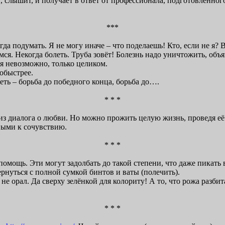
, слышит, и получает в ответ от профессионала, подготовленног
***
гда подумать. Я не могу иначе – что поделаешь! Кто, если не я? 
ся. Некогда болеть. Труба зовёт! Болезнь надо уничтожить, объя
бя невозможно, только целиком.
обыстрее.
ть – борьба до победного конца, борьба до….
* * *
из диалога о любви. Но можно прожить целую жизнь, проведя её
ыми к сочувствию.
* * *
мощь. Эти могут задолбать до такой степени, что даже пикать в
ернуться с полной сумкой бинтов и ваты (полечить).
 орал. Да сверху зелёнкой для колориту! А то, что рожа разбита
* * *