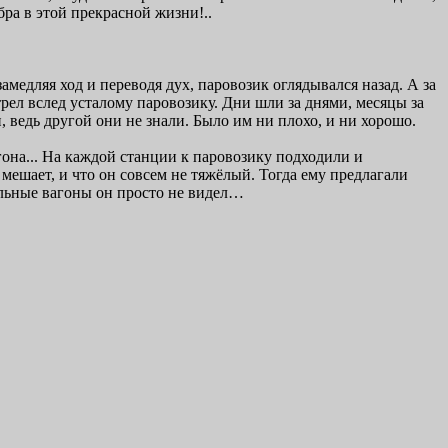
бра в этой прекрасной жизни!..
медляя ход и переводя дух, паровозик оглядывался назад. А за
ел вслед усталому паровозику. Дни шли за днями, месяцы за
 ведь другой они не знали. Было им ни плохо, и ни хорошо.
гона... На каждой станции к паровозику подходили и
мешает, и что он совсем не тяжёлый. Тогда ему предлагали
тальные вагоны он просто не видел…