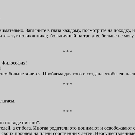
?
ательно. Загляните в глаза каждому, посмотрите на походку, и 
ите – тут поликлиника; больничный на три дня, больше не могу..
* * *
. Философия!
!
ем больше хочется. Проблема для того и создана, чтобы ею насл
* * *
лагаем.
* * *
и по воде писано”.
лей, а от бога. Иногда родители это понимают и освобождают св
руз своих проблем на плечи собственных детей. Неосуществлённые