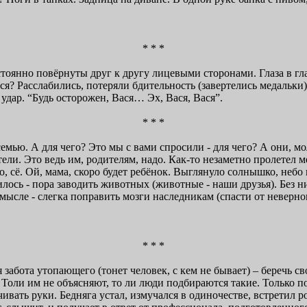
* * *
оянно повёрнуты друг к другу лицевыми сторонами. Глаза в гла
я? Расслабились, потеряли бдительность (завертелись медальки).
удар. “Будь осторожен, Вася… Эх, Вася, Вася”.
* * *
ю. А для чего? Это мы с вами спросили - для чего? А они, мол
ители. Это ведь им, родителям, надо. Как-то незаметно пролетел 
, сё. Ой, мама, скоро будет ребёнок. Выглянуло солнышко, небо 
лось - пора заводить животных (животные - наши друзья). Без ни
 смысле - слегка поправить мозги наследникам (спасти от неверно
* * *
ота утопающего (тонет человек, с кем не бывает) – беречь св
. Толи им не объясняют, то ли люди подбираются такие. Только 
ивать руки. Бедняга устал, измучался в одиночестве, встретил р