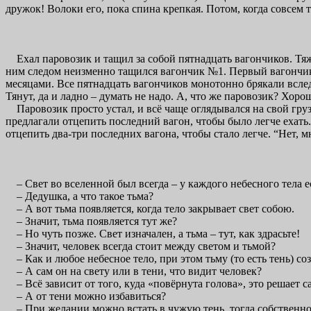
дружок! Волоки его, пока спина крепкая. Потом, когда совсем т
Ехал паровозик и тащил за собой пятнадцать вагончиков. Тяже
ним следом неизменно тащился вагончик №1. Первый вагончик з
месяцами. Все пятнадцать вагончиков монотонно брякали вслед
Тянут, да и ладно – думать не надо. А, что же паровозик? Хоро
Паровозик просто устал, и всё чаще оглядывался на свой груз
предлагали отцепить последний вагон, чтобы было легче ехать.
отцепить два-три последних вагона, чтобы стало легче. “Нет, 
– Свет во вселенной был всегда – у каждого небесного тела ес
– Дедушка, а что такое тьма?
– А вот тьма появляется, когда тело закрывает свет собою.
– Значит, тьма появляется тут же?
– Но чуть позже. Свет изначален, а тьма – тут, как здрасьте!
– Значит, человек всегда стоит между светом и тьмой?
– Как и любое небесное тело, при этом тьму (то есть тень) со
– А сам он на свету или в тени, что видит человек?
– Всё зависит от того, куда «повёрнута голова», это решает с
– А от тени можно избавиться?
– При желании можно встать в чужую тень, тогда собственной