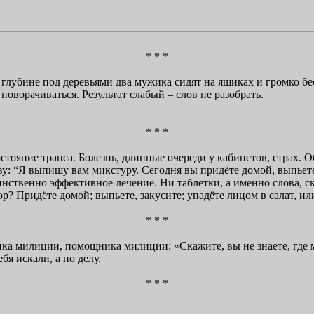
* * *
лубине под деревьями два мужика сидят на ящиках и громко бес
поворачиваться. Результат слабый – слов не разобрать.
* * *
тояние транса. Болезнь, длинные очереди у кабинетов, страх. 
тву: “Я выпишу вам микстуру. Сегодня вы придёте домой, выпьете
нственно эффективное лечение. Ни таблетки, а именно слова, ск
? Придёте домой; выпьете, закусите; упадёте лицом в салат, ил
* * *
 милиции, помощника милиции: «Скажите, вы не знаете, где ми
бя искали, а по делу.
* * *