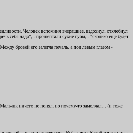
едливости. Человек вспомнил вчерашнее, вздохнул, отхлебнул
речь себя надо", - прошептали сухие губы, - "сколько ещё будет
жду бровей его залегла печаль, а под левым глазом -
. Мальчик ничего не понял, но почему-то замолчал… (и тоже
 другой - пульт от телевизора. Всё занято. Какой частью тела