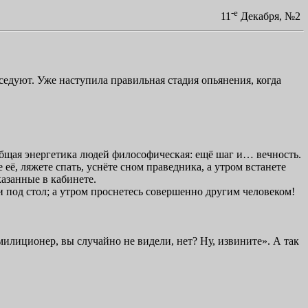
-е
11
Декабря, №2
едуют. Уже наступила правильная стадия опьянения, когда
Общая энергетика людей философическая: ещё шаг и… вечность.
 её, ляжете спать, уснёте сном праведника, а утром встанете
азанные в кабинете.
и под стол; а утром проснетесь совершенно другим человеком!
лиционер, вы случайно не видели, нет? Ну, извините». А так