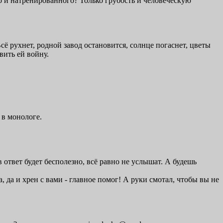
о и натренированного? Только грубость и человеческую
Всё рухнет, родной завод остановится, солнце погаснет, цветы
вить ей войну.
 в монологе.
 ответ будет бесполезно, всё равно не услышат. А будешь
, да и хрен с вами - главное помог! А руки смотал, чтобы вы не