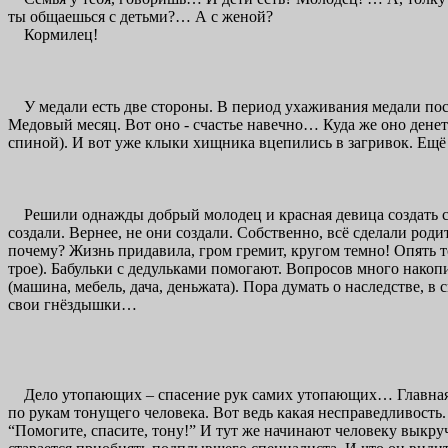
ты общаешься с детьми?… А с женой?
Кормилец!
У медали есть две стороны. В период ухаживания медали пост
Медовый месяц. Вот оно - счастье навечно… Куда же оно денетс
спиной). И вот уже клыки хищника вцепились в загривок. Ещё 
Решили однажды добрый молодец и красная девица создать семь
создали. Вернее, не они создали. Собственно, всё сделали род
почему? Жизнь придавила, гром гремит, кругом темно! Опять то
трое). Бабульки с дедульками помогают. Вопросов много накопи
(машина, мебель, дача, деньжата). Пора думать о наследстве, в
свои гнёздышки…
Дело утопающих – спасение рук самих утопающих… Главная заб
по рукам тонущего человека. Вот ведь какая несправедливость
“Помогите, спасите, тону!” И тут же начинают человеку выкруч