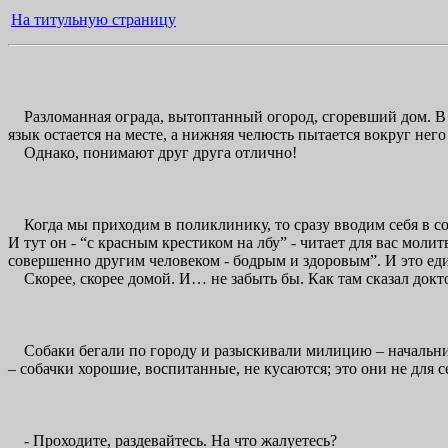
На титульную страницу
Разломанная ограда, вытоптанный огород, сгоревший дом. В г
язык остается на месте, а нижняя челюсть пытается вокруг него 
Однако, понимают друг друга отлично!
Когда мы приходим в поликлинику, то сразу вводим себя в сос
И тут он - “с красным крестиком на лбу” - читает для вас моли
совершенно другим человеком - бодрым и здоровым”. И это еди
Скорее, скорее домой. И… не забыть бы. Как там сказал доктор
Собаки бегали по городу и разыскивали милицию – начальника
– собачки хорошие, воспитанные, не кусаются; это они не для се
- Проходите, раздевайтесь. На что жалуетесь?