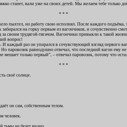
яжко станет, вали уже на своих детей. Мы желаем тебе только до
* * *
ло пыхтел, но работу свою исполнял. После каждого подъёма, за
абирался на горку первым из вагончиков, и сочувственно смотр
 за своим трудягой-тягачом. Вагончики привыкли к такой жизни,
ший вопрос!
. И каждый раз он упирался в сочувствующий взгляд первого ва
 Но паровозик равнодушно отвечал, что последний вагон ему не 
мне мешает только первый”, – отвечал паровозик, потому что ос
* * *
ть своё солнце.
здаёт он сам, собственным телом.
ам человек.
 тьмы не будет видно.