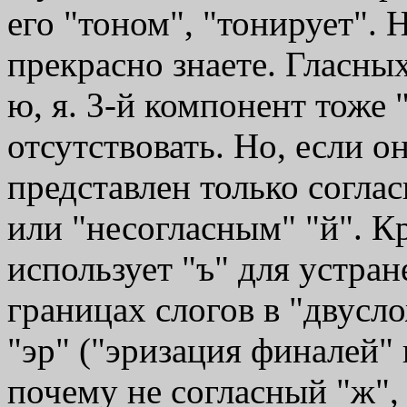
его "тоном", "тонирует". 
прекрасно знаете. Гласных у
ю, я. 3-й компонент тоже
отсутствовать. Но, если о
представлен только соглас
или "несогласным" "й". К
использует "ъ" для устра
границах слогов в "двусл
"эр" ("эризация финалей" 
почему не согласный "ж", 