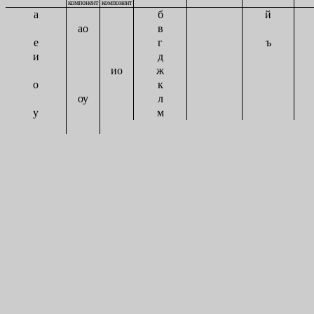
компонент
компонент
а
б
й
ао
в
е
г
ъ
и
д
ио
ж
о
к
оу
л
у
м