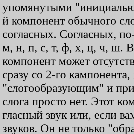
упомянутыми "инициалью"
й компонент обычного сло
согласных. Согласных, по-па
м, н, п, с, т, ф, х, ц, ч, 
компонент может отсутств
сразу со 2-го кампонента,
"слогообразующим" и прис
слога просто нет. Этот ко
гласный звук или, если ва
звуков. Он не только "обр