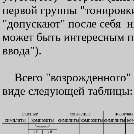
первой группы "тонировки
"допускают" после себя ни 
может быть интересным п
ввода").
Всего "возрожденного" 
виде следующей таблицы:
гласные
согласные
несоглас
симплиты
композиты
симплиты
композиты
симплиты
ко
"тонировка"
1-й
2-й