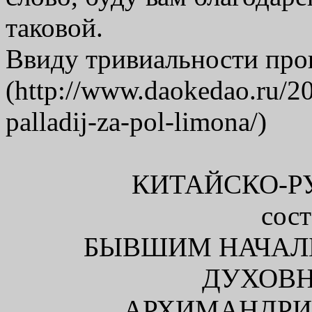
таковой.
Ввиду тривиальности прош
(http://www.daokedao.ru/2
palladij-za-pol-limona/)
КИТАЙСКО-Р
сос
БЫВШИМ НАЧАЛ
ДУХОВ
АРХИМАНДР