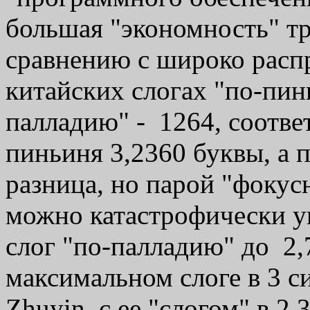
большая "экономность" т
сравнению с широко расп
китайских слогах "по-пин
палладию" - 1264, соотве
пиньиня 3,2360 буквы, а п
разница, но парой "фокус
можно катастрофически у
слог "по-палладию" до 2,
максимальном слоге в 3 си
Zhuyin, с ее "слогом" в 2