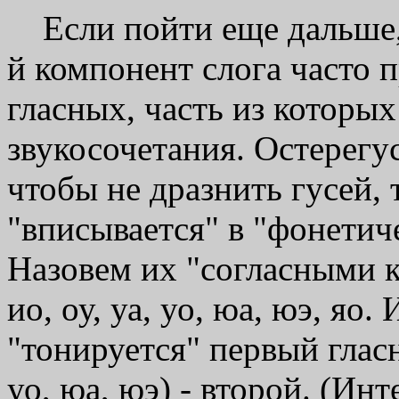
Если пойти еще дальше, 
й компонент слога часто 
гласных, часть из которы
звукосочетания. Остерегу
чтобы не дразнить гусей, 
"вписывается" в "фонети
Назовем их "согласными к
ио, оу, уа, уо, юа, юэ, яо. 
"тонируется" первый гласн
уо, юа, юэ) - второй. (Ин