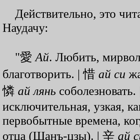
Действительно, это чита
Наудачу:
"愛
Ай
. Любить, мирвол
благотворить. | 惜
ай си
жа
憐
ай лянь
соболезновать.
исключительная, узкая, ка
первобытные времена, когд
отца (Шанъ-цзы). | 辛
ай 