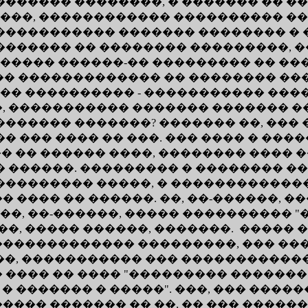
������ ��������, � ������� �� �
���, ������������ ���������� ��
���������� ������� �������� � �
������� �� �������� ���������, 
����� ������-�� ��������� �� �
���� ������������� �� �������� �
 ��� ���������� - ����������� ��
, ����������� ������� ������� �
������� �������? ������� ��, ���
� ��� ���� �� ���. ��� ���� � ���
�� �� ������ ����, �������� ���� 
� ������. ��������� � �������� 
��������� �����, � ������������
���� �� ������. ��, ��-������, ��
�, ��-������, ����� ���������� 
, ����� ������, �������. ����� �
������������� ���������, ��� ��
���, ����������� ��� ����������
��� �� ���� "��������� ������� ��
 � ������� � �����". ���, ��� ��
������ ������� �� ��, �� ��� ����