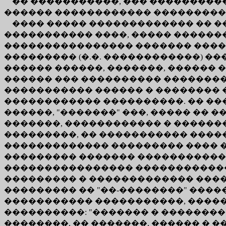
�� �����������, ��� ����������
������ ������������ ���������
���� ����� ������������� �� ��
����������� ����, ����� ������
���������������� ������� ����
��������� (�.�. ������������) 
������ ������, �������, ������
������ ��� ���������� ��������
����������� ������ � �������� 
������������ ����������. �� ���
������, "�������" ���, ����� �� �
�������, ������������ � ������
���������, �� ����������� ����
������������� ��������� ���� �� 
��������� ������� ������������
���������������� �������������
��������� � ������������� ���
��������� �� "��-��������" ���
����������� �����������, ����� �
����������: "������� � ��������
��������, �� �������, ������ � 