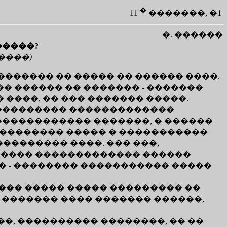
-�
11
�������, �1
�. ������
�����?
����)
������ �� ����� �� ������ ����.
� ������ �� ������� - �������
 ����, �� ��� ������� �����.
��������� �������������
������������ �������, � ������
���������� ����� � �����������
��������� ����. ��� ���,
� ����� ������������� ������
�� - �������� ����������� �����
��� ����� ����� ��������� ��
� ������� ���� ������� ������,
���, ���������� ��������, �� ��