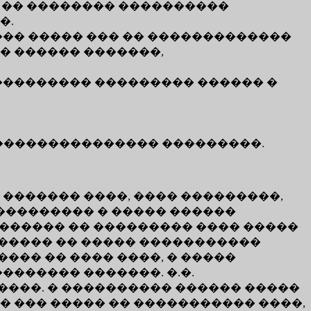
 �� �������� ����������
�.
�� ����� ��� �� �������������
� ������ �������,
��������� ��������� ������ �
���������������� ���������.
������� ����, ���� ���������,
 ��������� � ����� ������
������� �� ��������� ���� �����
������ �� ����� �����������
��� �� ���� ����, � �����
������ �������. �.�.
���. � ���������� ������ �����
 ��� ����� �� ����������� ����,