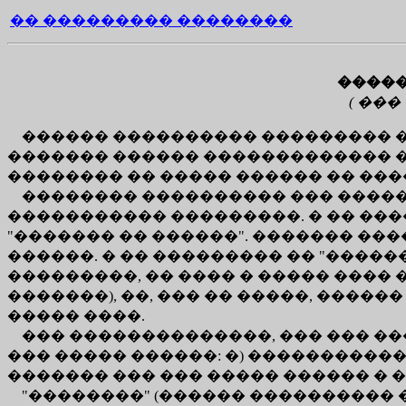
�� ��������� ��������
�����
( ��
������ ���������� ��������� �� 
������� ������ ������������� ��
�������� �� ����� ������ �� ����
�������� ���������� ��� �����
����������� ���������. � �� ���
"������� �� ������". ������� ��
������. � �� ��������� �� "�����
���������, �� ���� � ����� ����
�������), ��, ��� �� �����, ����
����� ����.
��� ��������������, ��� ��� ��
��� ����� ������: �) �����������
������� ��� ��� ����� ������ � �
"��������" (������ ���������� � �