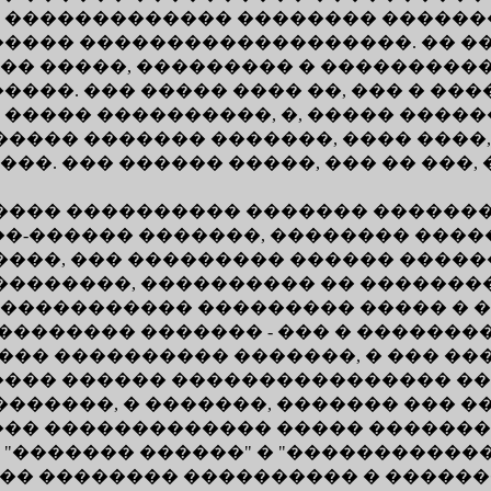
 ������������� �������� �������
���� �������������������. �� �
��� �����, ��������� � ���������
���. ��� ����� ���� ��, ��� � ���
���� ����������, �, ����� �����
����� ������� �������, ���� ����
�. ��� ������ �����, ��� �� ���, 
���� ���������� ������� ������
��-������ �������, �������� �����
����, ��� ��������� ������ �����
�������, ���������� �� ��������,
������������� ��������� ����� �
�������� ������� - ��� � ��������
����� ���������� �������, � ��� ��
��� ������ ���������������� ���
������, � �������, ������� ��� �
�� ������������� ����� ��������
������� ������" � "������������
�� �������� ���������� � ������