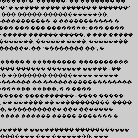
����! �, ������? �� ������� ��
�? � ����� ���� ������ � ������?
 ��� ����� �������������,
�����������, � ����������� �
�� ��� ��� ��������: ��� ����
 ����� ������ �����, � ��� �����
�������, ������ ����, ��������
�����, �� "�������� ��", �
 ����� � ���������, ����������
��� ������ ������� ����� - ��
��� �������� ��������� �����
�������� �� ������������������
������ �����. � � ����
����� ���������� - ���� �����
�� ������ �� �����������. ����
�, ����������� ��� �������
���� ������ ����� ������� �
����� � ��������� �����������,
������� ��� ��������. ���