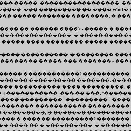
��� �����. �����������������, ��
�����! ��� ��������� �� ���� Word'
 ��� ����� ������� ��������. � ��
���� �� ������ ����): - ����� � ��
��� ������������. � ����� ���� ��
� ����� ���� �������� ����� ����
����� ����������. � �������� ���
�������� ����� ��� ������� - ���
����� ������������? ���������� ���
��������� ���������� �������, ���
���� ���������� ���� ���������,
 - � 4 �����������, ��� �� ���, "����
���� ��������� "���������". ����
������ ����������� ��������� �� 
�� ���������, � ������� �������
�� � ������ ���������? ������� -
� ���� �� � ����������, � �� ����