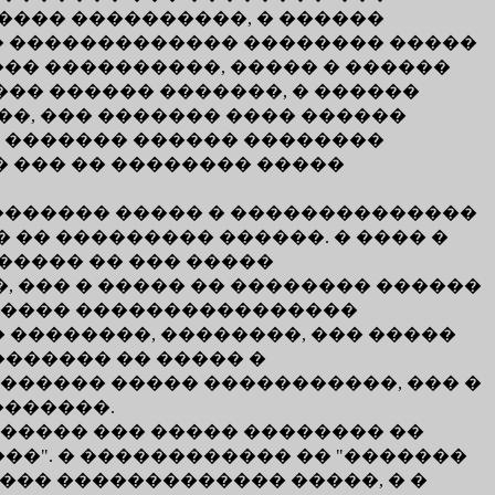
��� ����������, � ������
� ������������� �������� �����
��� ����������, ����� � ������
��� ������ �������, � ������
��, ��� ������� ���� ������
, ������� ������ ��������
� ��� �� �������� �����
������� ����� � ��������������
 �� ��������� ������. � ���� �
����� �� ��� �����
 ��� � ����� �� �������� ������
 ����� ����������������
 ��������, ��������, ��� �����
������� �� ����� �
����� ����� �����������, ��� �
�������.
���� ��� ����� �������� ��
��". � ������������ �� "�������
��� ������������� �����, � �