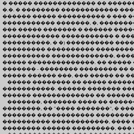
� ����� ������������� �� �������
�.�. � �������� ������������ ���
������ ����� ���������� � ��� 
����������� �������, �, �������
��� ����� ������� � ������ ����
������������ ����������� � ����
����������, � �) ���������� ���
��������� ���������� ���������
���������� �������������, ���
����� ��������������. �� ����� 
������� - �������� �������� �� �
����� ������ ���, ��� ����� �� �
����� �������� �� ����� �������
�����������. ������ ������� ���
������ ������������� �� �����
�������, ������� ���� �� �����
��������, �� "���� �������", � ��
������� ������������ ���������
���������� ������������, ���� 
�������� ������ ���������, ��� 