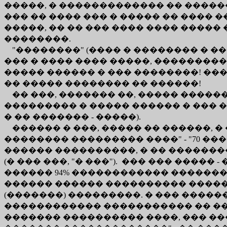
�����, � ������������� �� �����
��� �� ���� ��� � ����� �� ���� �
�����, �� �� ��� ���� ���� �����
��������.
"��������" (���� � �������� � ��
��� � ���� ���� �����, ���������
����� ������ � ��� ��������! ��
�� ����� �������� �� ������!
�� ���, ������� ��, ����� �����
��������� � ����� ������ � ��� �
� �� ������� - �����).
������ � ���, ����� �� ������, � 
�������� ��������� ����" - "70 
������ ����������, � �� ������
(� ��� ���, "� ���"). ��� ��� �����
������ 94% ������������ �������
������ ������ ���������� ������
(�������) ���������. � ��� ����
������������ ����������� �� ���
������� ���������� ����, ��� ���