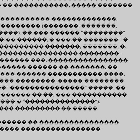
� �� �����������, ����� �������
���������� �������������.
�������� (�������, �������,
���). �� ��� ������ "��������"
-�� ������, � ���-�� �������". �
�������� �������, �������, �.
����������������� �������� -
�������� ���, ����������������
������ ������ �� �������, ��
, ��� ������ ����������� ����.
��� ��������, ����� ��������
� "���������������" �����, ��
������ �� ��, ��� �����������
��� � "��������������").
��� ��������� �� �����
������� �� ����������������
������ ����������������