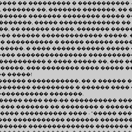
�� �� ��������� � ����������� - 
, ������� ��, ������� �������, ��
������� ������� �������� ����� 
�������, ����� ������������� �� �
��, �� ������ �����, ������� ���
� ������ ������������� �����. �.
�� ���������� � ����� ������ ��
����. � ���� ����� ������ �����
���� ��������������� ����������
���������� � ���� ����� ��, ���
�����, ��� �������� ���� ����� �
�� �����!
���� �����������, �� � ������ �
������ ��������� � ������ ���� 
����������� �������.
����� ���� ���-�� ���������� �
���� ������� �� �������� � ������.
��� ���������� ���� - "����� ��
��� ����������� ������� �������
������ �������������� ������� ��