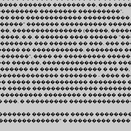
���� ������� ������� ��, ��� ���
��������� �������� ���������".
� ��� ������������ ���������� 
�����" ������� ���������� �����
��, ��������������� (�����, �����
��, �.�. � ������ ���� ������ "���
����� ��� ������ �� ���. ��� ���
������ �� �����������. �������� 
�������", ���� �� ��������� ���
���� ������, ���������������� ��
������ �� ���� ��������� � �� ��
������������� �������� - ���� ��
 �� ����� ������������ �������� �
��� ����� �������������� �������
 ��������� �������� � ������ ���
 ���. � ��������� �������������
�������� �������� ����� ������
����������������" � ��������� ��