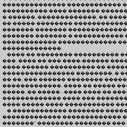
�������������� ������������ �
���������� ���� ������� ������
� ������, �������������, �� ���
�� ����� �������� �������������
������� ������� ������������� �
������� ������� � ����������� 
������������ ������������� ����
�������������.
���� �� �������� ���������� �
���. ���� �� ��� ����-������ ���
���� ������ ���������� �� ����
���������������� ��������, � ��
�� ��, ��� ������ �������� ���
�������������. ���� �� ����� ��
�����. �� ����� - ���� ���� �� �
������������� ���� ��� �������
���� ����� ���� ����������� ���
� ������������ �������� �����
������������� ������������� � "
�������" �������� �������� ��� 