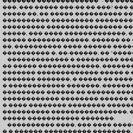
������� �������������" - �� ���
���, ��� ����� ���-�� �� ���? ��
����� ��, �� ����� ���������� �
���������� ��������� ���������?
��������� ���������������� ����
�����, ��� ���� �������������, �
����� �������������. ������ �� 
��, ���������� ���� ������ �����
���������� �, ��-������, �� "���
������������� � ��������� ����
�� ����� �������������, �������
������� ������������� ����� � �
������� �������, � ����� �� ��
� ������������ �������, �������
��������� ������ �� ������ ����
������������ �������� ������ �
� ���� �������� �������� �����
���������� ����������������, �
����� ����������� �������.
���������� ����, ��� ���� ����
� � ������ ���������� ��������,