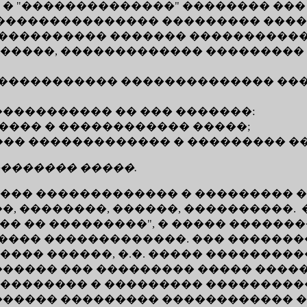
� "��������������" �������� ���
��������������� ��������� ����
����������� ������� �����������
����, ������������� ��������� 
 ����������� �������������� ��
���������� �� ��� �������:
��� � ������������ �����;
��� ������������� � ��������� 
������� �����.
� ������������� � ��������� � 
, ��������, ������, ����������.
�� �� ���������", � ����� ������
����� �������������. ��� ������
�� ������, �.�. ����� ����������
����� ��� ��������� ����� ������
������� � ��������� ����������
����� ��������� ������������ ��