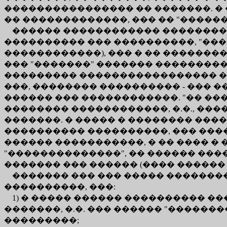
���������������� �� �������. � 
�� �������������, ��� �� "�����
������ ������������ ���������
���������� ��� ����������, "���
������������), ��� � �� ��������
��� "�������" ������� �����������
��������� ����������������� ���
���, �������� ���������� - ��� 
������ ��� ������������. "�� ��
�������� ������������, �.�., ��
�������. � ����� � �������� ����
���������� ����������, ��� ���
������ �����������, � �� ���� �
"��������������", �� ������ ��
������� ��� ������ (���� ������
������� ��� ��� ����� ��������
����������, ���:
1) � ����� ������ ���������� �
�������, �.�. ��� ������ "����
���������;