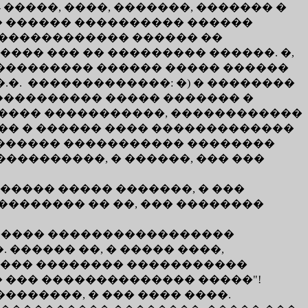
�����, ����, �������, ������� �
 � ������ ���������� ������
������������� ������ ��
��� ��� �� ��������� ������. �,
���������� ������ ����� ������
�. �������������: �) � ��������
����������� ����� ������� �
 ���� �����������, ������������
� � ������ ���� �������������
 ������� ����������� ��������
����������, � ������, ��� ���
����� ����� �������, � ���
�������� �� ��, ��� ��������
������ �����������������
 ������ ��, � ����� ����,
���� �������� �����������
 ��� �������������� �����"!
������, � ��� ���� ����.