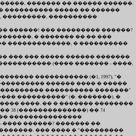
�����, ������� �� ������ ������.
� � ���������� ����� �� ������
�, ���������, ����������
��� ������! ��� ��������� ������?
������, � ������� �� �� ���
�� �������������, � ����������
�� ��� ��� ����� ������ �������
����������� (���� ������� - ����,
���� ����������� (�1, 1997), "�
 ���������� ������ ���� � �����
 ���������� ���������� �������"
����� ����������" (�. �������). �
���� ����. �� � ������� ��������
38 (��������������) �� 74
���� ���������������
 ���� ������? ������� ��
�������. ��� ���� � "���������