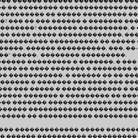
��� ������ ������ ���������� ����
� �� �� �������� ����������������
���������� �� ����� ��������� ��
 ��� �� ��� ������ � ������� ��
�����? �������� ����������, � �
�� ���� ����� �������������, ���
���������� ���������� �� ����� 
����. ������ ����������, ���, ��-�
���" �����. �������� ���������.
���� ��������� � �������, � ���
��� �� ���� ������� � �������� �
� �����������. � ������ �� �� �
�������� � ������� ������� ��� �
�� ��� ����� � ����� ������� � ��
���� ������� � ��������� �� ���
�� ������� ������������� �����, 
������ ����������� �����������
����� �� ����������� ���������
��� ������������� ����� ������
 � ������ ���������� ���������� 