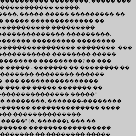
����������� ��������, ����� ���
����������� �����.
���, ����� ����� ��������� ��
�� ����� ������������� ��
������������ ���������
��������������� ���������.
�������� ��������� ��������
���������������� ��������. ���
 ����������� �������� �����
��������� ���������? �� ���
�� ����� - ������� �� �������� ��
��������� �������� ������
�, ��� ����������������
� ���-�� ����� ������� ��
"��������������� �����"
� ��������, �������-��������
������� �������������� ����
���� ��������������
���" (�. ������), ��� ��
��������� �����������������
��������� �� �������� �����