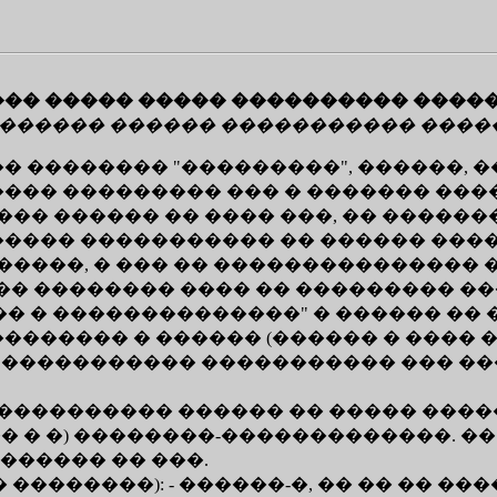
�� ����� ����� ���������� ����
� ������ ������ ����������� ����
�������� "���������", ������, ��
�� ��������� ��� � ������� ����
�� ������ �� ���� ���, �� �������
���� ����������� �� ������ ���
�����, � ��� �� ��������������� 
��� �������� ���� �� ��������� 
�� � ��������������" � ������ �� 
 �������� � ������ (������ � ���
�� ����������� ����������� ��� �
���������� ������ �� ����� ����
� � �) ��������-�������������. �
������ �� ���.
�������): - ������-�, �� �� �� ��