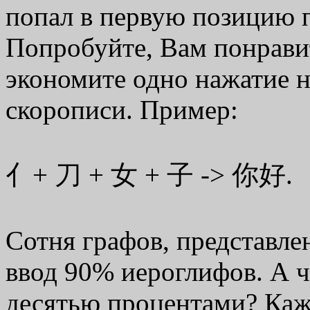
попал в первую позицию п
Попробуйте, Вам понрави
экономите одно нажатие н
скорописи. Пример:
亻+ 刀 + 女 + 子 -> 你好.
Сотня графов, представле
ввод 90% иероглифов. А ч
десятью процентами? Каж