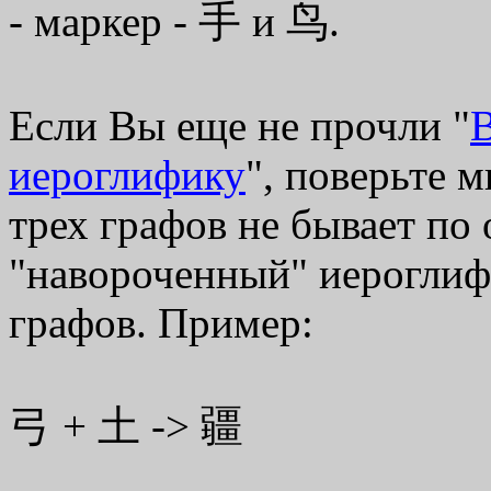
- маркер - 手 и 鸟.
Если Вы еще не прочли "
В
иероглифику
", поверьте 
трех графов не бывает по
"навороченный" иероглиф
графов. Пример:
弓 + 土 -> 疆