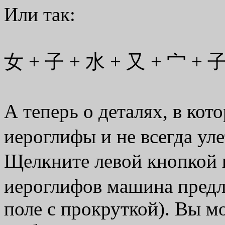
Или так:
女 + 子 + 水 + 又 + 宀 + 
А теперь о деталях, в кот
иероглифы и не всегда уле
Щелкните левой кнопкой 
иероглифов машина предл
поле с прокруткой). Вы 