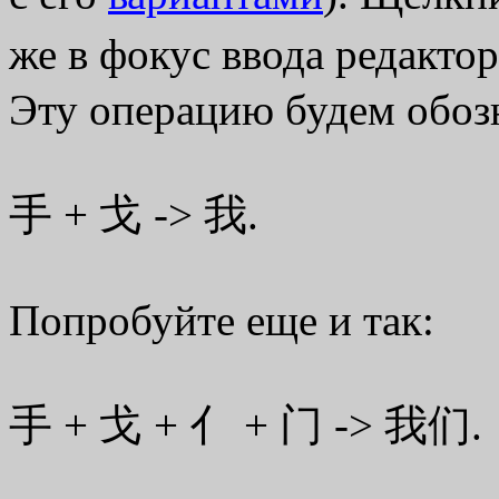
же в фокус ввода редакто
Эту операцию будем обозн
手 + 戈 -> 我.
Попробуйте еще и так:
手 + 戈 + 亻 +
门
-> 我们.