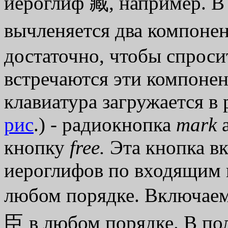
иероглиф 藏, например. В
вычленяется два компонен
достаточно, чтобы спроси
встречаются эти компоне
клавиатура загружается в
рис
.) - радиокнопка
mark
а
кнопку
free.
Эта кнопка в
иероглифов по входящим 
любом порядке. Включае
臣 в любом порядке. В по