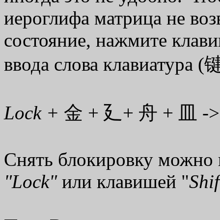
иероглифа матрица не воз
состояние, нажмите клави
ввода слова клавиатура (
Lock +
金 + 廴+ 舟 + 皿 -
Снять блокировку можно
"Lock"
или клавишей "
Shif