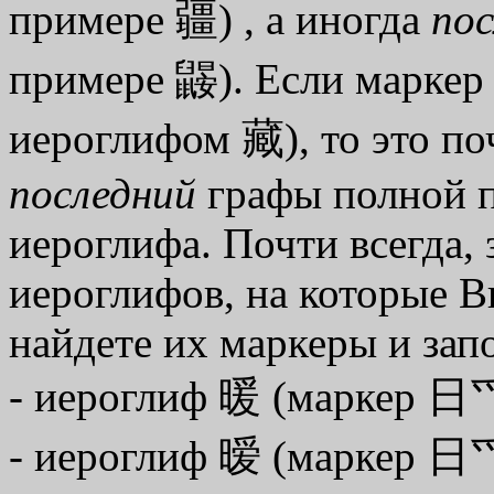
примере 疆) , а иногда
пос
примере 鼹). Если маркер с
иероглифом 藏), то это по
последний
графы полной п
иероглифа. Почти всегда,
иероглифов, на которые В
найдете их маркеры и зап
- иероглиф 暖 (маркер 日
- иероглиф 暧 (маркер 日